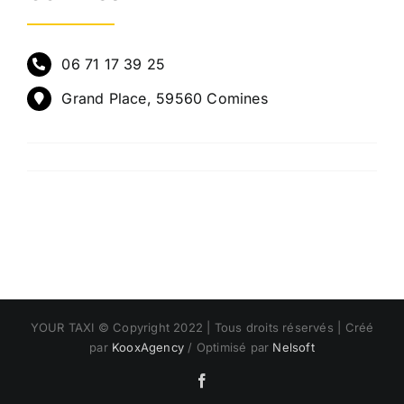
06 71 17 39 25
Grand Place, 59560 Comines
YOUR TAXI © Copyright 2022 | Tous droits réservés | Créé
par
KooxAgency
/ Optimisé par
Nelsoft
Facebook